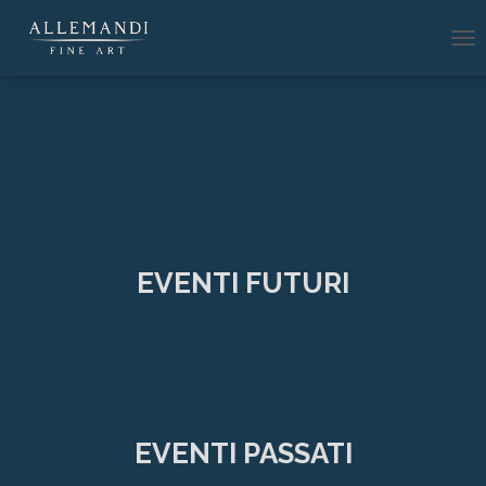
N
A
V
I
G
A
Z
I
O
N
E
EVENTI FUTURI
T
O
G
G
L
E
EVENTI PASSATI