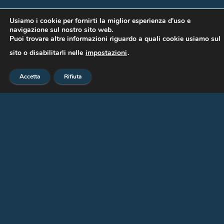
Usiamo i cookie per fornirti la miglior esperienza d'uso e
navigazione sul nostro sito web.
Puoi trovare altre informazioni riguardo a quali cookie usiamo sul
sito o disabilitarli nelle
impostazioni
.
Accetta
Rifiuta
CONTATTI
Allemandi fine art
Via Pisacane, 44
20129 Milano MI (Milano)
Renato Allemandi |
+39 335 387686
Matteo Allemandi |
+39 340819722