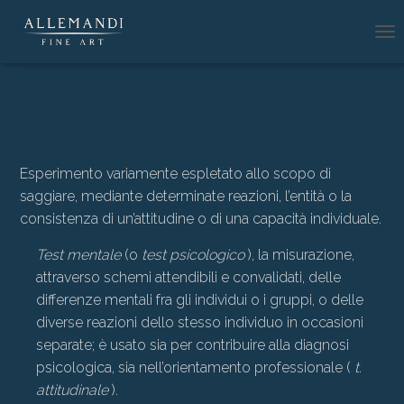
N
A
V
I
G
A
Z
I
Esperimento variamente espletato allo scopo di
O
saggiare, mediante determinate reazioni, l’entità o la
N
E
consistenza di un’attitudine o di una capacità individuale.
T
O
Test mentale
(o
test psicologico
), la misurazione,
G
attraverso schemi attendibili e convalidati, delle
G
differenze mentali fra gli individui o i gruppi, o delle
L
E
diverse reazioni dello stesso individuo in occasioni
separate; è usato sia per contribuire alla diagnosi
psicologica, sia nell’orientamento professionale (
t.
attitudinale
).