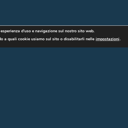
r esperienza d'uso e navigazione sul nostro sito web.
o a quali cookie usiamo sul sito o disabilitarli nelle
impostazioni
.
CONTATTI
Allemandi fine art
Via Pisacane, 44
20129 Milano MI (Milano)
Renato Allemandi |
+39 33