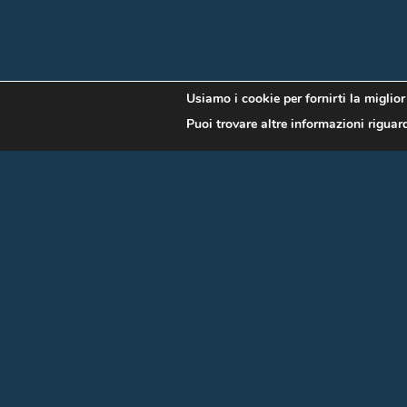
Usiamo i cookie per fornirti la miglio
Puoi trovare altre informazioni riguard