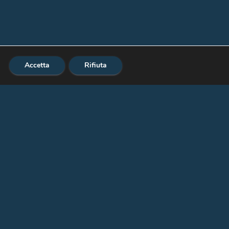
Accetta
Rifiuta
5 387686