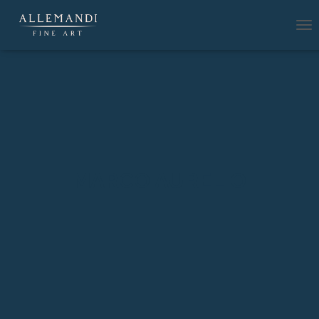
N
A
V
I
G
A
Z
I
O
N
E
MARCO AURELIO
T
O
G
G
L
E