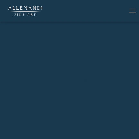
N
A
V
I
G
A
Z
I
O
N
E
MADONNA CON BAMBINO E
T
O
SANTI
G
G
L
E