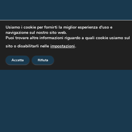
Usiamo i cookie per fornirti la miglior esperienza d'uso e
navigazione sul nostro sito web.
Puoi trovare altre informazioni riguardo a quali cookie usiamo sul
sito o disabilitarli nelle
impostazioni
.
Accetta
Rifiuta
Jan van Kessel II
( Anversa 1645- Madrid 1708)attr Olio su lavagna