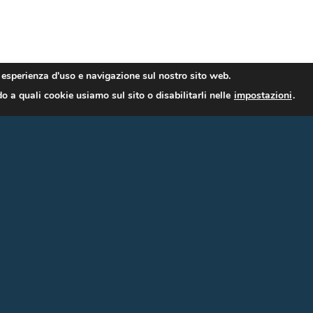
r esperienza d'uso e navigazione sul nostro sito web.
o a quali cookie usiamo sul sito o disabilitarli nelle
impostazioni
.
CONTATTI
Allemandi fine art
Via Pisacane, 44
20129 Milano MI (Milano)
Renato Allemandi |
+39 33