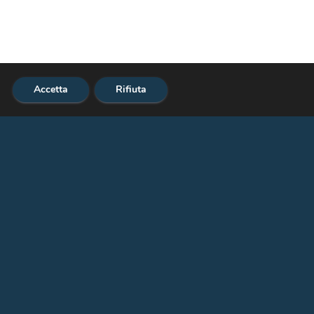
Accetta
Rifiuta
5 387686